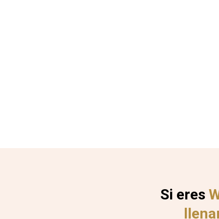
Si eres
W
llena