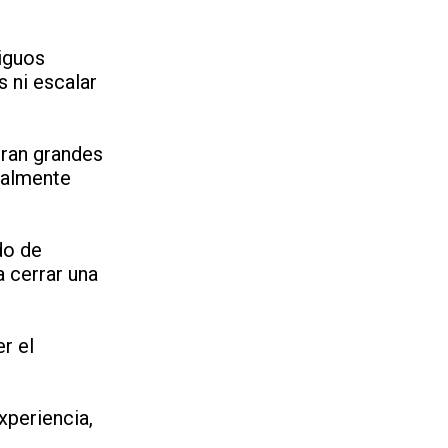
iguos
s ni escalar
eran grandes
ealmente
do de
a cerrar una
r el
xperiencia,