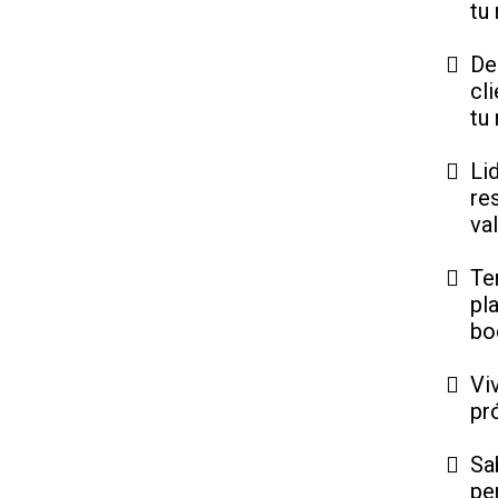
tu
De
cl
tu
Li
re
va
Te
pl
bo
Vi
pr
Sa
pe