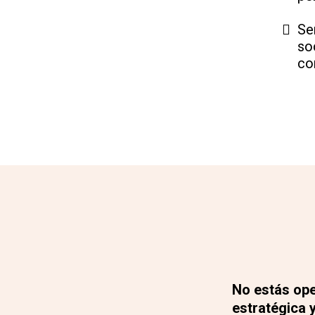
Se
so
co
No estás ope
estratégica 