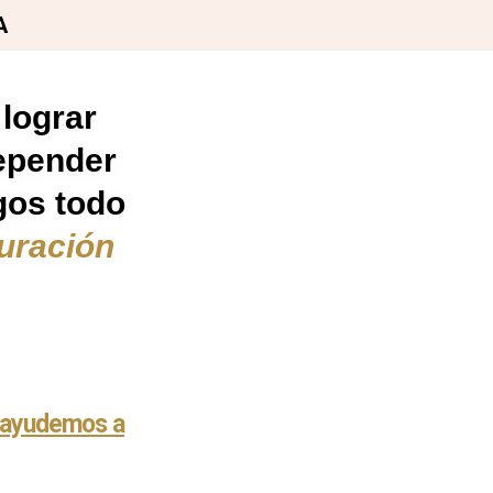
A
lograr
depender
gos todo
uración
e ayudemos a